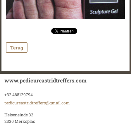
Terug
www.pedicureastridtreffers.com
+32 468129794
pedicure
astridtr
effers@g
mail.com
Heiseneinde 32
2330 Merksplas